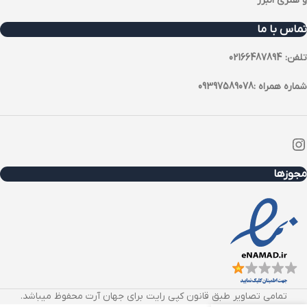
و هنری البرز
تماس با ما
تلفن: 02166487894
شماره همراه :09397589078
مجوزها
تمامی تصاویر طبق قانون کپی رایت برای جهان آرت محفوظ میباشد.