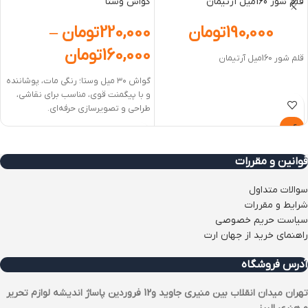
قلم شور 160میل آرتیمان
گواش وستا
190,000
تومان
220,000
تومان
–
160,000
تومان
قلم شور 160میل آرتیمان
گواش ۳۰ میل وستا؛ رنگی مات، پوشاننده
و با پیگمنت قوی، مناسب برای نقاشی،
طراحی و تصویرسازی حرفه‌ای.
قوانین و مقررات
سوالات متداول
شرایط و مقررات
سیاست حریم خصوصی
راهنمای خرید از جهان ارت
آدرس فروشگاه
تهران میدان انقلاب بین منیری جاوید و12 فروردین پاساژ اندیشه لوازم تحریر