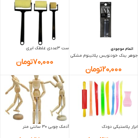
ست 3عددي غلطک ابري
اتمام موجودی
جوهر يدک خودنويس پلاتينوم مشکي
70,000
تومان
20,000
تومان
ابزار پلاستيکي دودک
آدمک چوبي 30 سانتی متر