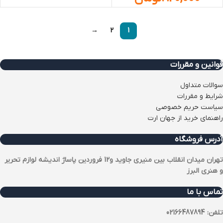
→
2
1
قوانین و مقررات
سوالات متداول
شرایط و مقررات
سیاست حریم خصوصی
راهنمای خرید از جهان ارت
آدرس فروشگاه
تهران میدان انقلاب بین منیری جاوید و12 فروردین پاساژ اندیشه لوازم تحریر
و هنری البرز
تماس با ما
تلفن: 02166487894