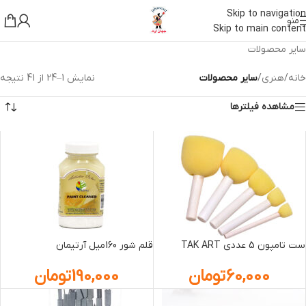
Skip to navigation
منو
Skip to main content
سایر محصولات
خانه
/
هنری
/
سایر محصولات
نمایش 1–24 از 41 نتیجه
مشاهده فیلترها
ست تامپون 5 عددي TAK ART
قلم شور 160میل آرتیمان
60,000
تومان
190,000
تومان