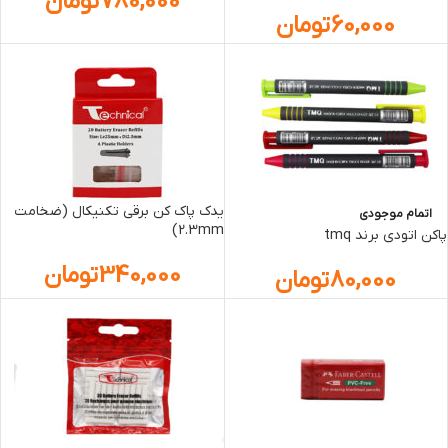
780,000
تومان
60,000
تومان
یدک پاک کن برقی تکنیکال (ضخامت
اتمام موجودی
2.3mm)
پاکن اتودی برند tmq
340,000
تومان
80,000
تومان