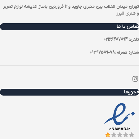
تهران میدان انقلاب بین منیری جاوید و12 فروردین پاساژ اندیشه لوازم تحریر
و هنری البرز
تماس با ما
تلفن: 02166487894
شماره همراه :09397589078
مجوزها