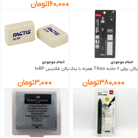
160,000
تومان
اتمام موجودی
اتمام موجودی
پاکن برقي 2 حالته Tihoo همراه با یدک
پاکن فکتیس 60RP
380,000
تومان
3,000
تومان