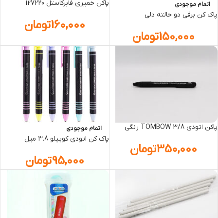
پاکن خمیری فابرکاستل 127220
اتمام موجودی
پاک کن برقي دو حالته دلي
160,000
تومان
150,000
تومان
پاکن اتودي 3/8 TOMBOW رنگي
اتمام موجودی
پاک کن اتودی کوییلو 3.8 میل
350,000
تومان
95,000
تومان