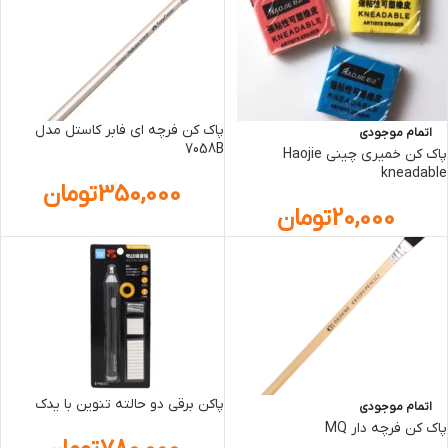
پاک کن فرچه ای فابر کاستل مدل
اتمام موجودی
7058B
پاک کن خمیری چینی Haojie
kneadable
350,000
تومان
20,000
تومان
پاکن برقی دو حالته تنوین با یدک
اتمام موجودی
پاک کن فرچه دار MQ